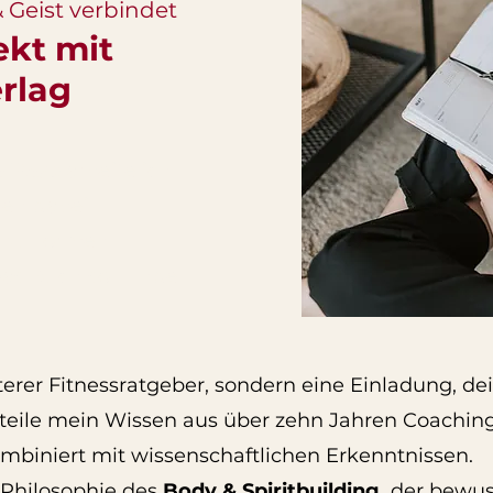
 Geist verbindet
kt mit
rlag
o Rose
arbeite ich
uen dabei
t zu formen –
Das Buch soll Ende
terer Fitnessratgeber, sondern eine Einladung, de
h teile mein Wissen aus über zehn Jahren Coachin
biniert mit wissenschaftlichen Erkenntnissen.
 Philosophie des
Body & Spiritbuilding,
der bewus