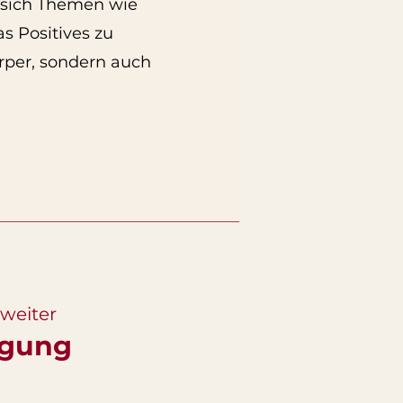
n sich Themen wie
s Positives zu
rper, sondern auch
weiter
gung