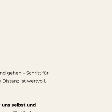
t nur den Körper –
n Stück besser
nBewegung
el Kraft darin
meinsam auf den
nd gehen – Schritt für
Distanz ist wertvoll.
uns selbst und