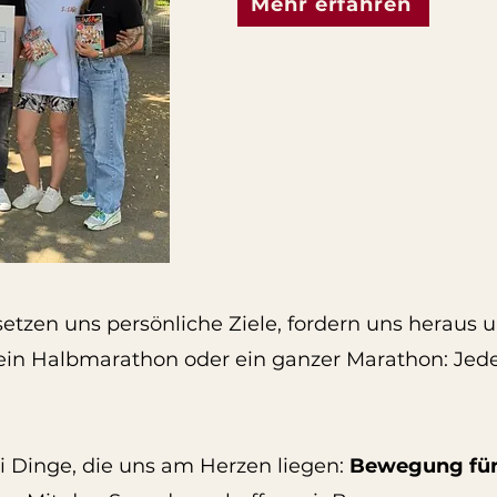
Mehr erfahren
Bewegung verändert nich
sie kann auch die Welt ei
machen. Mit der
Spende
möchten wir zeigen, wie vi
steckt, wenn wir uns ge
Weg machen.
 setzen uns persönliche Ziele, fordern uns heraus u
, ein Halbmarathon oder ein ganzer Marathon: Jede 
i Dinge, die uns am Herzen liegen:
Bewegung für 