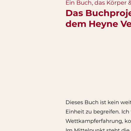
Ein Buch, das Körper &
Das Buchproje
dem Heyne Ve
Gemeinsam mit
Dr. Nic
an einem Buch, das Fra
unterstützt, sich bewuss
körperlich und mental. 
2026 erscheinen.
Dieses Buch ist kein wei
Einheit zu begreifen. Ic
Wettkampferfahrung, kom
Im Mittelpunkt steht die