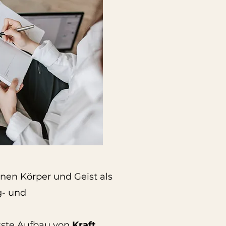
inen Körper und Geist als
g- und
ste Aufbau von
Kraft,